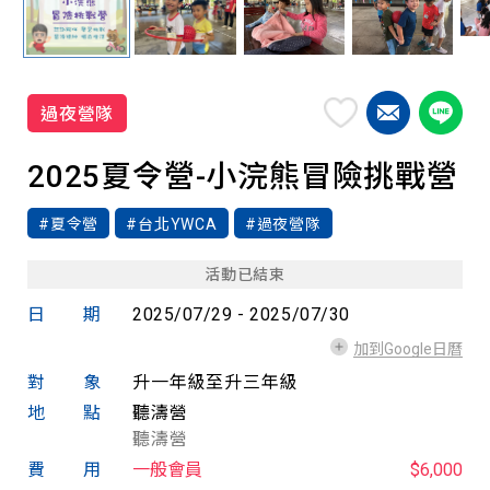
過夜營隊
2025夏令營-小浣熊冒險挑戰營
#夏令營
#台北YWCA
#過夜營隊
活動已結束
日期
2025/07/29 - 2025/07/30
加到Google日曆
對象
升一年級至升三年級
地點
聽濤營
聽濤營
費用
一般會員
$6,000